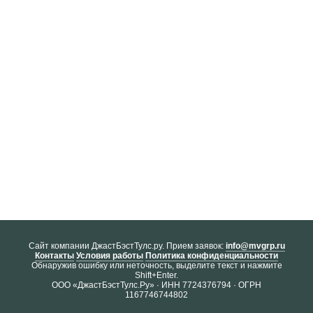
Cайт компании ДжастБэстТулс.ру. Прием заявок:
info@mvgrp.ru
Контакты
Условия работы
Политика конфиденциальности
Обнаружив ошибку или неточность, выделите текст и нажмите
Shift+Enter.
ООО «ДжастБэстТулс.Ру» · ИНН 7724376794 · ОГРН
1167746744802