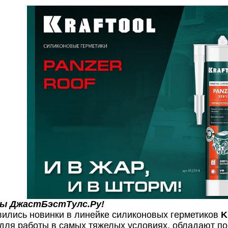
ы ДжастБэстТулс.Ру!
вились
новинки в линейке силиконовых герметиков
K
для работы в самых тяжелых условиях, обладают по