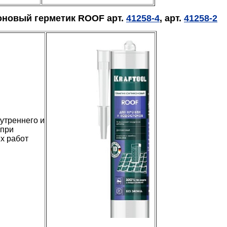
новый герметик ROOF арт.
41258-4
, арт.
41258-2
утреннего и
 при
х работ