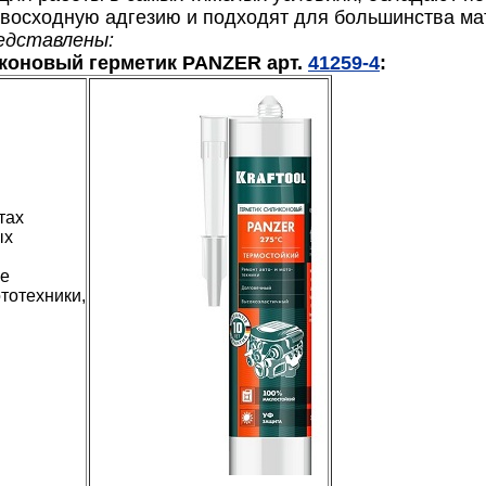
евосходную адгезию и подходят для большинства м
едставлены:
коновый герметик PANZER арт.
41259-4
:
тах
ых
ле
ототехники,