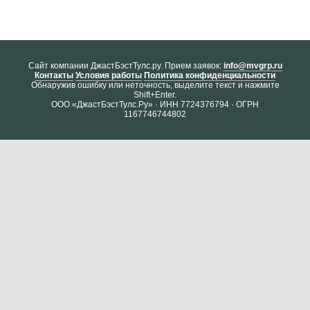
Cайт компании ДжастБэстТулс.ру. Прием заявок:
info@mvgrp.ru
Контакты
Условия работы
Политика конфиденциальности
Обнаружив ошибку или неточность, выделите текст и нажмите
Shift+Enter.
ООО «ДжастБэстТулс.Ру» · ИНН 7724376794 · ОГРН
1167746744802