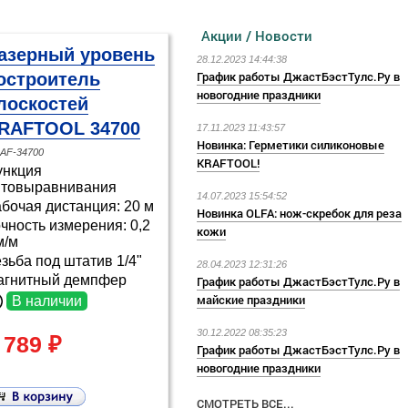
Акции / Новости
азерный уровень
28.12.2023 14:44:38
График работы ДжастБэстТулс.Ру в
остроитель
новогодние праздники
лоскостей
RAFTOOL 34700
17.11.2023 11:43:57
Новинка: Герметики силиконовые
AF-34700
KRAFTOOL!
ункция
втовыравнивания
14.07.2023 15:54:52
бочая дистанция: 20 м
Новинка OLFA: нож-скребок для реза
чность измерения: 0,2
кожи
м/м
зьба под штатив 1/4"
28.04.2023 12:31:26
агнитный демпфер
График работы ДжастБэстТулс.Ру в
майские праздники
В наличии
30.12.2022 08:35:23
 789 ₽
График работы ДжастБэстТулс.Ру в
новогодние праздники
СМОТРЕТЬ ВСЕ...