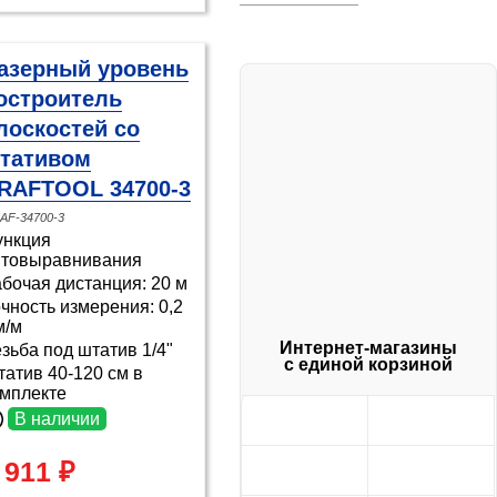
азерный уровень
остроитель
лоскостей со
тативом
RAFTOOL 34700-3
AF-34700-3
ункция
втовыравнивания
бочая дистанция: 20 м
чность измерения: 0,2
м/м
Интернет-магазины
зьба под штатив 1/4"
с единой корзиной
атив 40-120 см в
омплекте
В наличии
 911 ₽