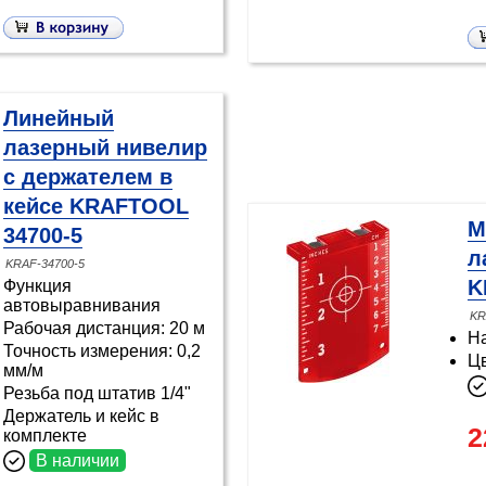
Линейный
лазерный нивелир
с держателем в
кейсе KRAFTOOL
М
34700-5
л
KRAF-34700-5
K
Функция
автовыравнивания
KR
Рабочая дистанция: 20 м
На
Точность измерения: 0,2
Цв
мм/м
Резьба под штатив 1/4"
Держатель и кейс в
2
комплекте
В наличии