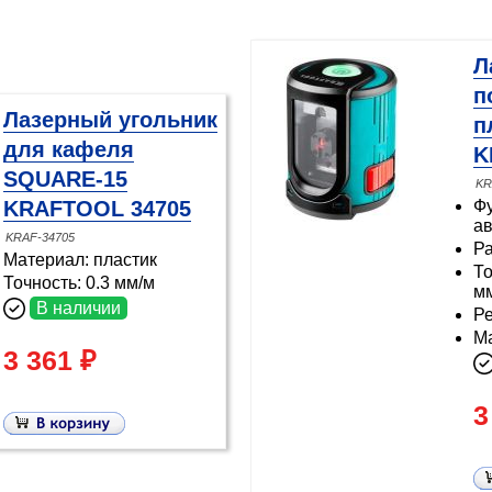
Л
п
Лазерный угольник
п
для кафеля
K
SQUARE-15
KR
KRAFTOOL 34705
Ф
а
KRAF-34705
Ра
Материал: пластик
То
Точность: 0.3 мм/м
м
В наличии
Ре
М
3 361 ₽
3