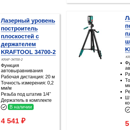
Л
Лазерный уровень
п
построитель
п
плоскостей с
ш
держателем
K
KRAFTOOL 34700-2
KR
KRAF-34700-2
Ф
Функция
а
автовыравнивания
Ра
Рабочая дистанция: 20 м
То
Точность измерения: 0,2
м
мм/м
Ре
Резьба под штатив 1/4"
Шт
Держатель в комплекте
к
В наличии
4 541 ₽
5