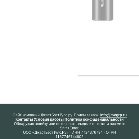
Cайт компании ДжастБэстТулс.ру. Прием заявок:
info@mvgrp.ru
Контакты
Условия работы
Политика конфиденциальности
Обнаружив ошибку или неточность, выделите текст и нажмите
Shift+Enter.
ООО «ДжастБэстТулс.Ру» · ИНН 7724376794 · ОГРН
1167746744802