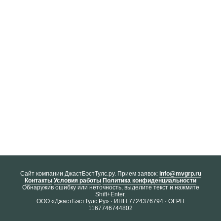
Cайт компании ДжастБэстТулс.ру. Прием заявок:
info@mvgrp.ru
Контакты
Условия работы
Политика конфиденциальности
Обнаружив ошибку или неточность, выделите текст и нажмите
Shift+Enter.
ООО «ДжастБэстТулс.Ру» · ИНН 7724376794 · ОГРН
1167746744802