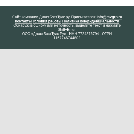
Cайт компании ДжастБэстТулс.ру. Прием заявок:
info@mvgrp.ru
Контакты
Условия работы
Политика конфиденциальности
Обнаружив ошибку или неточность, выделите текст и нажмите
Shift+Enter.
ООО «ДжастБэстТулс.Ру» · ИНН 7724376794 · ОГРН
1167746744802