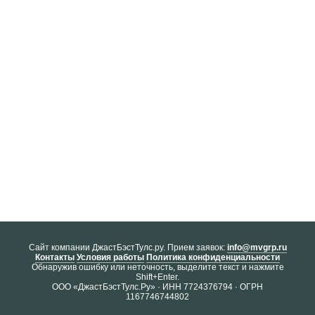
Cайт компании ДжастБэстТулс.ру. Прием заявок:
info@mvgrp.ru
Контакты
Условия работы
Политика конфиденциальности
Обнаружив ошибку или неточность, выделите текст и нажмите
Shift+Enter.
ООО «ДжастБэстТулс.Ру» · ИНН 7724376794 · ОГРН
1167746744802