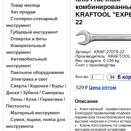
Товар месяца
комбинированн
Хит продаж
KRAFTOOL "EXPE
Столярно-слесарный
22
инструмент
Губцевый инструмент
Отвертки и биты
Измерительный
инструмент
Артикул:
KRAF-27079-22
Производитель:
KRAFTOOL
Автомобильный
Вес продукта: 0.235 kg
Снят с производства
инструмент
Паяльное оборудование
Кол-во:
Электрика и свет
Сверла / Коронки / Буры /
529 ₽
Цена оптом
Диски / Зубила / Саморезы
Пены / Клеи / Герметики /
Описание
Пистолеты
Ключ гаечный - профессионал
Малярный инструмент
Благодаря правильному подбору
параметров технологического п
Сумки, ящики, пояса для
высокие нагрузки и стоек к исти
Ключи изготовлены по соврем
инструмента
методом холодной штамповки