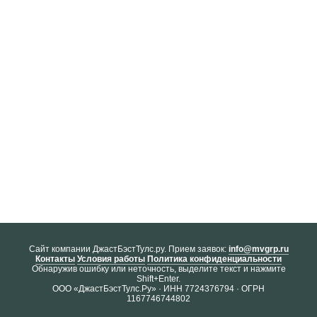
Cайт компании ДжастБэстТулс.ру. Прием заявок:
info@mvgrp.ru
Контакты
Условия работы
Политика конфиденциальности
Обнаружив ошибку или неточность, выделите текст и нажмите
Shift+Enter.
ООО «ДжастБэстТулс.Ру» · ИНН 7724376794 · ОГРН
1167746744802