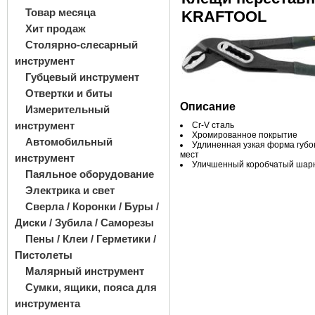
Товар месяца
KRAFTOOL
Хит продаж
Столярно-слесарный
инструмент
Губцевый инструмент
Отвертки и биты
Описание
Измерительный
инструмент
Cr-V сталь
Хромированное покрытие
Автомобильный
Удлиненная узкая форма губо
мест
инструмент
Уличшенный коробчатый шар
Паяльное оборудование
Электрика и свет
Сверла / Коронки / Буры /
Диски / Зубила / Саморезы
Пены / Клеи / Герметики /
Пистолеты
Малярный инструмент
Сумки, ящики, пояса для
инструмента