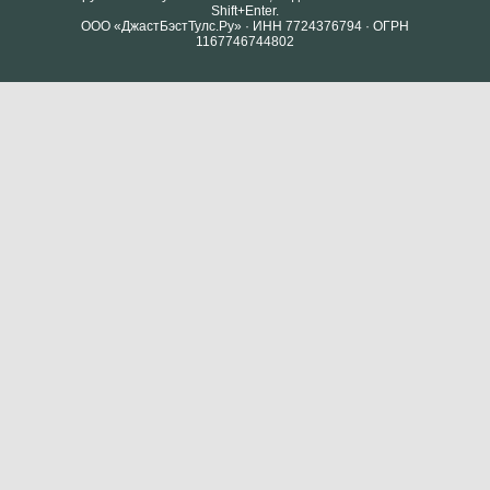
Shift+Enter.
ООО «ДжастБэстТулс.Ру» · ИНН 7724376794 · ОГРН
1167746744802