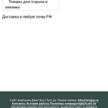
Товары для отдыха и
пикника
Доставка в любую точку РФ
Cайт компании ДжастБэстТулс.ру. Прием заявок:
info@mvgrp.ru
Контакты
Условия работы
Политика конфиденциальности
Обнаружив ошибку или неточность, выделите текст и нажмите