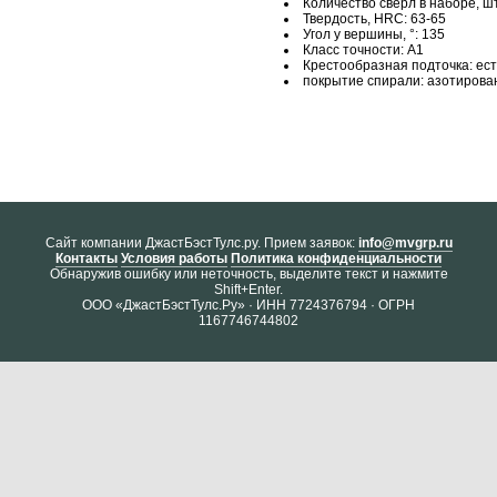
Количество сверл в наборе, шт
Твердость, HRC: 63-65
Угол у вершины, °: 135
Класс точности: А1
Крестообразная подточка: ест
покрытие спирали: азотирова
Cайт компании ДжастБэстТулс.ру. Прием заявок:
info@mvgrp.ru
Контакты
Условия работы
Политика конфиденциальности
Обнаружив ошибку или неточность, выделите текст и нажмите
Shift+Enter.
ООО «ДжастБэстТулс.Ру» · ИНН 7724376794 · ОГРН
1167746744802