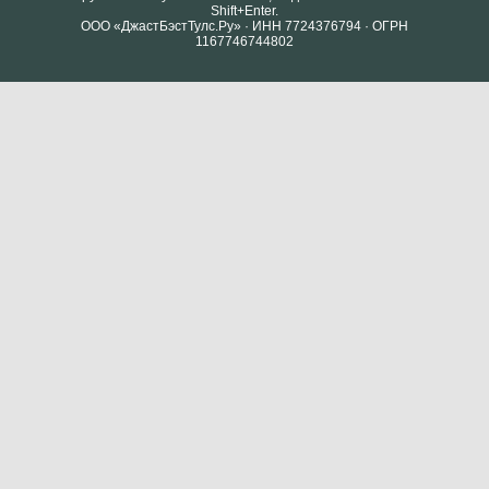
Shift+Enter.
ООО «ДжастБэстТулс.Ру» · ИНН 7724376794 · ОГРН
1167746744802