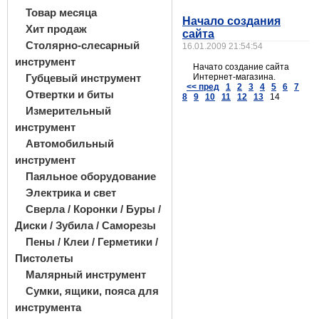
Товар месяца
Начало создания
Хит продаж
сайта
Столярно-слесарный
16.01.2009 21:54:54
инструмент
Начато создание сайта
Губцевый инструмент
Интернет-магазина.
<< пред
1
2
3
4
5
6
7
Отвертки и биты
8
9
10
11
12
13
14
Измерительный
инструмент
Автомобильный
инструмент
Паяльное оборудование
Электрика и свет
Сверла / Коронки / Буры /
Диски / Зубила / Саморезы
Пены / Клеи / Герметики /
Пистолеты
Малярный инструмент
Сумки, ящики, пояса для
инструмента