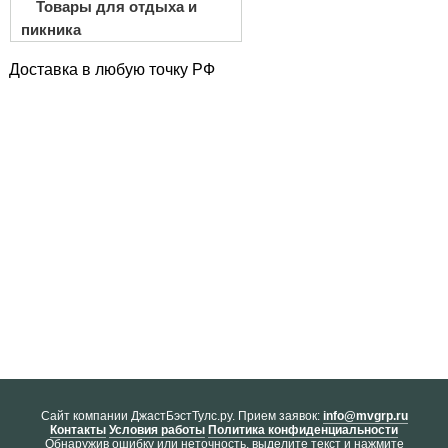
Товары для отдыха и
пикника
Доставка в любую точку РФ
Cайт компании ДжастБэстТулс.ру. Прием заявок:
info@mvgrp.ru
Контакты
Условия работы
Политика конфиденциальности
Обнаружив ошибку или неточность, выделите текст и нажмите