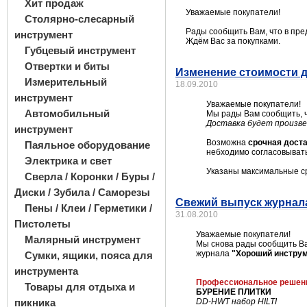
Хит продаж
Уважаемые покупатели!
Столярно-слесарный
Рады сообщить Вам, что в пр
инструмент
Ждём Вас за покупками.
Губцевый инструмент
Отвертки и биты
Изменение стоимости 
Измерительный
18.09.2010
инструмент
Уважаемые покупатели!
Автомобильный
Мы рады Вам сообщить, 
Доставка будет произве
инструмент
Возможна
срочная дост
Паяльное оборудование
небходимо согласовыват
Электрика и свет
Указаны максимальные ср
Сверла / Коронки / Буры /
Диски / Зубила / Саморезы
Свежий выпуск журнала
Пены / Клеи / Герметики /
31.08.2010
Пистолеты
Уважаемые покупатели!
Малярный инструмент
Мы снова рады сообщить Ва
журнала
"Хороший инструм
Сумки, ящики, пояса для
инструмента
Профессиональное решен
Товары для отдыха и
БУРЕНИЕ ПЛИТКИ
пикника
DD
-
HWT
набор
HILTI