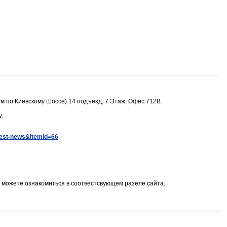
м по Киевскому Шоссе) 14 подъезд, 7 Этаж, Офис 712В.
.
test-news&Itemid=66
можете ознакомиться в соотвестсвующем разеле сайта.