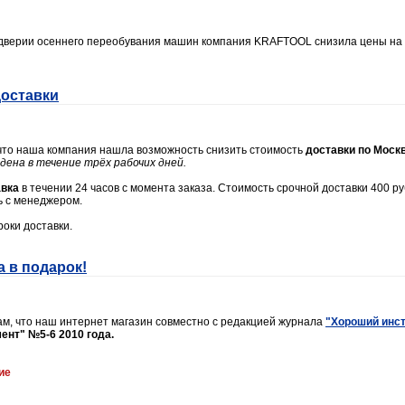
едверии осеннего переобувания машин компания KRAFTOOL снизила цены на
доставки
что наша компания нашла возможность снизить стоимость
доставки по Моск
дена в течение трёх рабочих дней.
авка
в течении 24 часов с момента заказа. Стоимость срочной доставки 400 р
ь с менеджером.
оки доставки.
 в подарок!
м, что наш интернет магазин совместно с редакцией журнала
"Хороший инс
ент" №5-6 2010 года.
ие