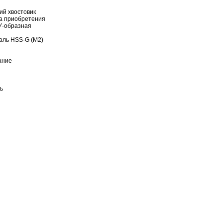
ий хвостовик
та приобретения
У-образная
аль HSS-G (М2)
ание
ь