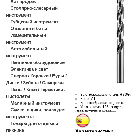
Хит продаж
Столярно-слесарный
инструмент
Губцевый инструмент
Отвертки и биты
Измерительный
инструмент
Автомобильный
инструмент
Паяльное оборудование
Электрика и свет
Сверла / Коронки / Буры /
Диски / Зубила / Саморезы
Пены / Клеи / Герметики /
Быстрорежущая сталь HSSG;
Пистолеты
Класс А1;
Малярный инструмент
Крестообразная подточка;
Угол заточки 135 градусов.
Сумки, ящики, пояса для
Произведено в
Испании
инструмента
Товары для отдыха и
пикника
Характеристики