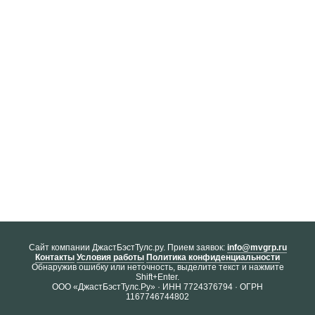
Cайт компании ДжастБэстТулс.ру. Прием заявок:
info@mvgrp.ru
Контакты
Условия работы
Политика конфиденциальности
Обнаружив ошибку или неточность, выделите текст и нажмите
Shift+Enter.
ООО «ДжастБэстТулс.Ру» · ИНН 7724376794 · ОГРН
1167746744802