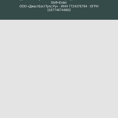
Shift+Enter.
ООО «ДжастБэстТулс.Ру» · ИНН 7724376794 · ОГРН
1167746744802