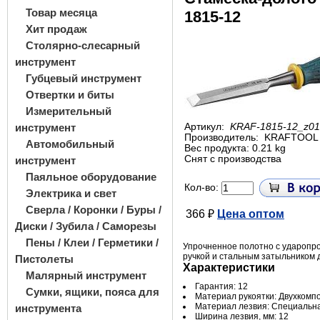
Товар месяца
1815-12
Хит продаж
Столярно-слесарный
инструмент
Губцевый инструмент
Отвертки и биты
Измерительный
инструмент
Артикул:
KRAF-1815-12_z01
Производитель:
KRAFTOOL
Автомобильный
Вес продукта: 0.21 kg
Снят с производства
инструмент
Паяльное оборудование
Кол-во:
Электрика и свет
Сверла / Коронки / Буры /
366 ₽
Цена оптом
Диски / Зубила / Саморезы
Пены / Клеи / Герметики /
Упрочненное полотно с ударопр
ручкой и стальным затыльником 
Пистолеты
Характеристики
Малярный инструмент
Гарантия: 12
Сумки, ящики, пояса для
Материал рукоятки: Двухкомп
Материал лезвия: Специальн
инструмента
Ширина лезвия, мм: 12