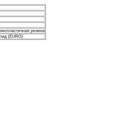
рмопластичная резина
пид (EURO)