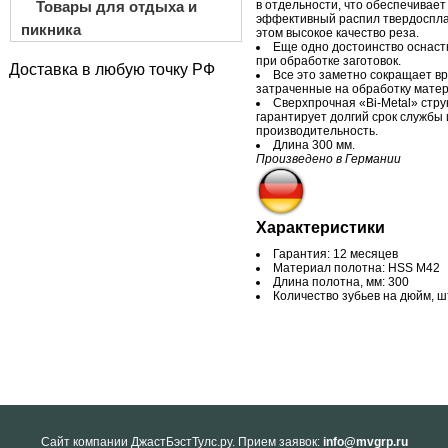
Товары для отдыха и
в
отдельности, что обеспечивае
эффективный распил твердоспла
пикника
этом высокое качество реза.
Еще одно достоинство оснаст
при обработке заготовок.
Доставка в любую точку РФ
Все это заметно сокращает в
затраченные на
обработку матер
Сверхпрочная «Bi-Metal» стру
гарантирует долгий срок службы 
производительность.
Длина 300 мм.
Произведено в Германии
Характеристики
Гарантия: 12 месяцев
Материал полотна: HSS M42
Длина полотна, мм: 300
Количество зубьев на дюйм, ш
Cайт компании ДжастБэстТулс.ру. Прием заявок:
info@mvgrp.ru