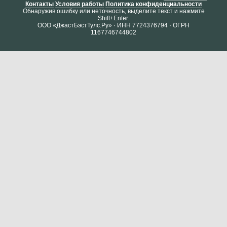
Контакты
Условия работы
Политика конфиденциальности
Обнаружив ошибку или неточность, выделите текст и нажмите
Shift+Enter.
ООО «ДжастБэстТулс.Ру» · ИНН 7724376794 · ОГРН
1167746744802