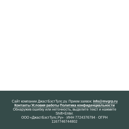
Cайт компании ДжастБэстТулс.ру. Прием заявок:
info@mvgrp.ru
Контакты
Условия работы
Политика конфиденциальности
Обнаружив ошибку или неточность, выделите текст и нажмите
Shift+Enter.
ООО «ДжастБэстТулс.Ру» · ИНН 7724376794 · ОГРН
1167746744802