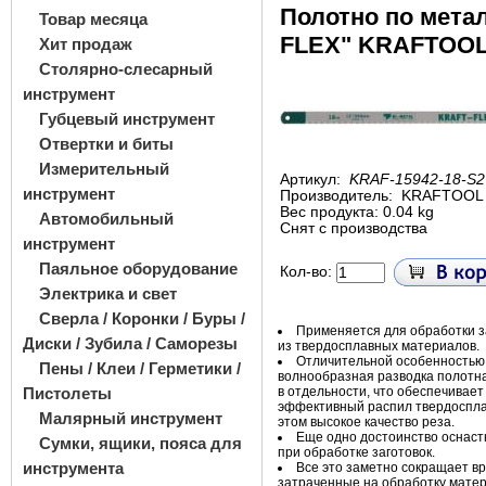
Полотно по мета
Товар месяца
FLEX" KRAFTOOL 
Хит продаж
Столярно-слесарный
инструмент
Губцевый инструмент
Отвертки и биты
Измерительный
Артикул:
KRAF-15942-18-S2
инструмент
Производитель:
KRAFTOOL
Вес продукта: 0.04 kg
Автомобильный
Снят с производства
инструмент
Паяльное оборудование
Кол-во:
Электрика и свет
Сверла / Коронки / Буры /
Применяется для обработки з
Диски / Зубила / Саморезы
из
твердосплавных материалов.
Отличительной особенностью
Пены / Клеи / Герметики /
волнообразная разводка полотн
Пистолеты
в
отдельности, что обеспечивае
эффективный распил твердоспла
Малярный инструмент
этом высокое качество реза.
Еще одно достоинство оснаст
Сумки, ящики, пояса для
при обработке заготовок.
инструмента
Все это заметно сокращает в
затраченные на
обработку матер