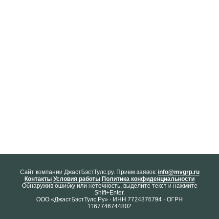
Cайт компании ДжастБэстТулс.ру. Прием заявок:
info@mvgrp.ru
Контакты
Условия работы
Политика конфиденциальности
Обнаружив ошибку или неточность, выделите текст и нажмите
Shift+Enter.
ООО «ДжастБэстТулс.Ру» · ИНН 7724376794 · ОГРН
1167746744802