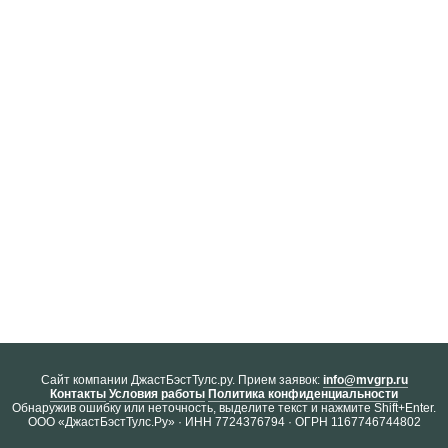
Cайт компании ДжастБэстТулс.ру. Прием заявок:
info@mvgrp.ru
Контакты
Условия работы
Политика конфиденциальности
Обнаружив ошибку или неточность, выделите текст и нажмите Shift+Enter.
ООО «ДжастБэстТулс.Ру» · ИНН 7724376794 · ОГРН 1167746744802