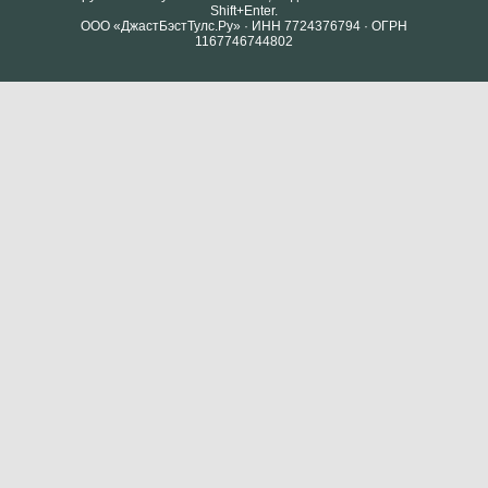
Shift+Enter.
ООО «ДжастБэстТулс.Ру» · ИНН 7724376794 · ОГРН
1167746744802