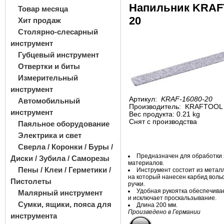
Напильник KRAF
Товар месяца
20
Хит продаж
Столярно-слесарный
инструмент
Губцевый инструмент
Отвертки и биты
Измерительный
инструмент
Артикул:
KRAF-16080-20
Автомобильный
Производитель:
KRAFTOOL
инструмент
Вес продукта: 0.21 kg
Снят с производства
Паяльное оборудование
Электрика и свет
Сверла / Коронки / Буры /
Предназначен для обработки 
Диски / Зубила / Саморезы
материалов.
Пены / Клеи / Герметики /
Инструмент состоит из
металл
на
который нанесен карбид воль
Пистолеты
ручки.
Удобная рукоятка обеспечива
Малярный инструмент
и
исключает проскальзывание.
Сумки, ящики, пояса для
Длина 200 мм.
Произведено в Германии
инструмента