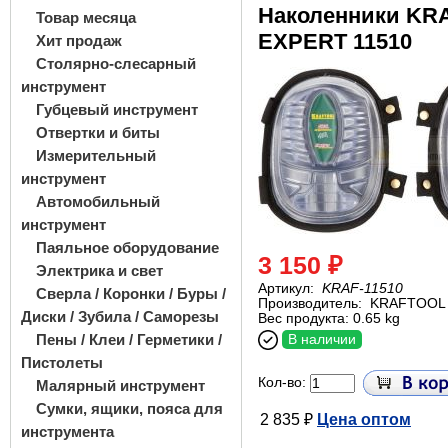
Наколенники KR
Товар месяца
EXPERT 11510
Хит продаж
Столярно-слесарный
инструмент
Губцевый инструмент
Отвертки и биты
Измерительный
инструмент
Автомобильный
инструмент
Паяльное оборудование
3 150 ₽
Электрика и свет
Артикул:
KRAF-11510
Сверла / Коронки / Буры /
Производитель:
KRAFTOOL
Диски / Зубила / Саморезы
Вес продукта: 0.65 kg
Пены / Клеи / Герметики /
В наличии
Пистолеты
Кол-во:
Малярный инструмент
Сумки, ящики, пояса для
2 835 ₽
Цена оптом
инструмента