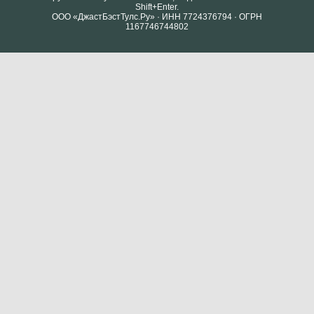
Shift+Enter.
ООО «ДжастБэстТулс.Ру» · ИНН 7724376794 · ОГРН
1167746744802