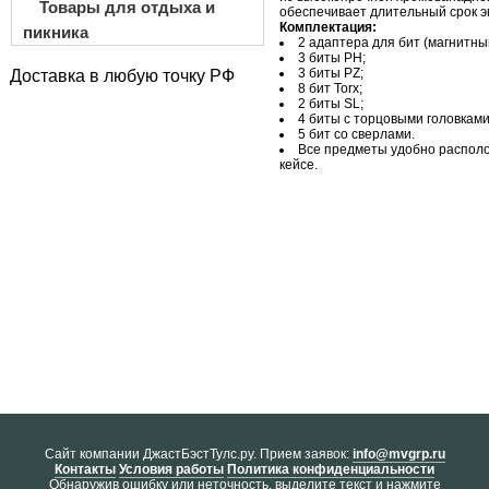
Товары для отдыха и
обеспечивает длительный срок э
Комплектация:
пикника
2
адаптера для бит (магнитны
3
биты PH;
3
биты PZ;
Доставка в любую точку РФ
8
бит Torx;
2
биты SL;
4
биты с
торцовыми головками
5
бит со
сверлами.
Все предметы удобно распол
кейсе.
Cайт компании ДжастБэстТулс.ру. Прием заявок:
info@mvgrp.ru
Контакты
Условия работы
Политика конфиденциальности
Обнаружив ошибку или неточность, выделите текст и нажмите