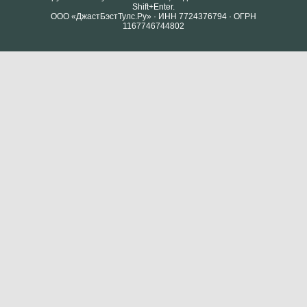
Shift+Enter.
ООО «ДжастБэстТулс.Ру» · ИНН 7724376794 · ОГРН
1167746744802