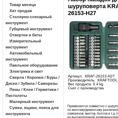
Товар месяца
шуруповерта KR
Хит продаж
26153-H27
Столярно-слесарный
инструмент
Губцевый инструмент
Отвертки и биты
Измерительный
инструмент
Автомобильный
инструмент
Паяльное оборудование
Электрика и свет
Артикул:
KRAF-26153-H27
Сверла / Коронки / Буры /
Производитель:
KRAFTOOL
Диски / Зубила / Саморезы
Вес продукта: 0.4 kg
Снят с производства
Пены / Клеи / Герметики /
Пистолеты
Малярный инструмент
Применяется совместно с
шуруп
Сумки, ящики, пояса для
по
монтажу/демонтажу различног
инструмента
саморезов, винтов, болтов и
т.д.
из
высокопрочной хромованадиев