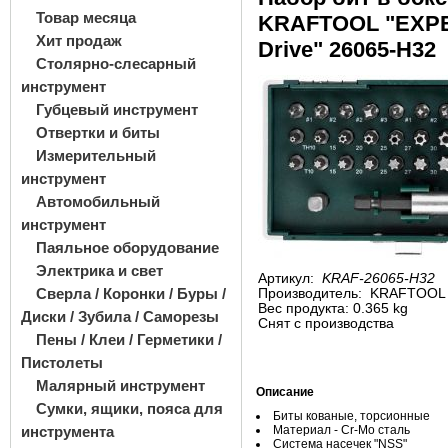
Товар месяца
KRAFTOOL "ЕХPE
Хит продаж
Drive" 26065-H32
Столярно-слесарный
инструмент
Губцевый инструмент
Отвертки и биты
Измерительный
инструмент
Автомобильный
инструмент
Паяльное оборудование
Электрика и свет
Артикул:
KRAF-26065-H32
Сверла / Коронки / Буры /
Производитель:
KRAFTOOL
Вес продукта: 0.365 kg
Диски / Зубила / Саморезы
Снят с производства
Пены / Клеи / Герметики /
Пистолеты
Малярный инструмент
Описание
Сумки, ящики, пояса для
Биты кованые, торсионные
инструмента
Материал - Cr-Mo сталь
Система насечек "NSS"