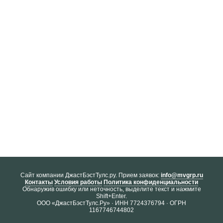
Cайт компании ДжастБэстТулс.ру. Прием заявок:
info@mvgrp.ru
Контакты
Условия работы
Политика конфиденциальности
Обнаружив ошибку или неточность, выделите текст и нажмите
Shift+Enter.
ООО «ДжастБэстТулс.Ру» · ИНН 7724376794 · ОГРН
1167746744802