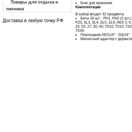
Товары для отдыха и
Бокс для хранения
Комплектация
пикника
В набор входит 32 предмета:
Биты 30 шт. - PH1, PH2 (2 шт.)
Доставка в любую точку РФ
PZ3; SL3, SL4, SL5, SL6; HEX 3, 4,
20, 25, 27, 30, 40; TX10, TX15, TX
TX40;
Переходник HEX1/4" - SQ1/4";
Магнитный адаптер с держат