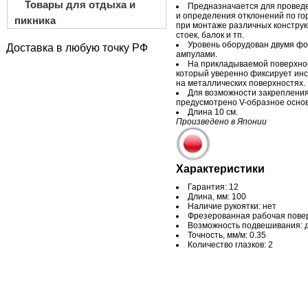
Товары для отдыха и
Предназначается для провед
и
определения отклонений по
го
пикника
при монтаже различных конструк
стоек, балок и
тп.
Уровень оборудован двумя 
Доставка в любую точку РФ
ампулами.
На
прикладываемой поверхнос
который уверенно фиксирует ин
на
металлических поверхностях.
Для возможности закрепления
предусмотрено
V-образное
основ
Длина 10 см.
Произведено в
Японии
Характеристики
Гарантия: 12
Длина, мм: 100
Наличие рукоятки: нет
Фрезерованная рабочая повер
Возможность подвешивания: 
Точность, мм/м: 0.35
Количество глазков: 2