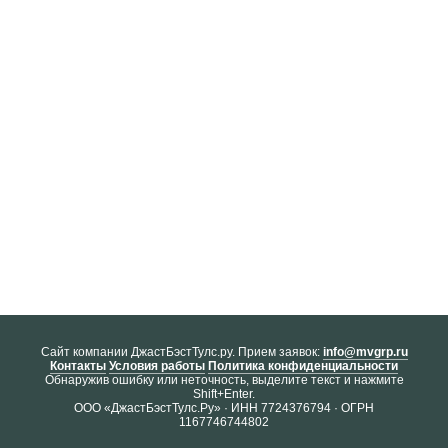
Cайт компании ДжастБэстТулс.ру. Прием заявок:
info@mvgrp.ru
Контакты
Условия работы
Политика конфиденциальности
Обнаружив ошибку или неточность, выделите текст и нажмите
Shift+Enter.
ООО «ДжастБэстТулс.Ру» · ИНН 7724376794 · ОГРН
1167746744802