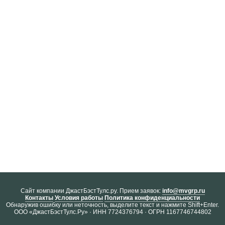
Cайт компании ДжастБэстТулс.ру. Прием заявок:
info@mvgrp.ru
Контакты
Условия работы
Политика конфиденциальности
Обнаружив ошибку или неточность, выделите текст и нажмите Shift+Enter.
ООО «ДжастБэстТулс.Ру» · ИНН 7724376794 · ОГРН 1167746744802