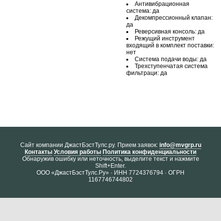
Антивибрационная
система: да
Декомпрессионный клапан:
да
Реверсивная консоль: да
Режущий инструмент
входящий в комплект поставки:
нет
Система подачи воды: да
Трехступенчатая система
фильтраци: да
Cайт компании ДжастБэстТулс.ру. Прием заявок:
info@mvgrp.ru
Контакты
Условия работы
Политика конфиденциальности
Обнаружив ошибку или неточность, выделите текст и нажмите
Shift+Enter.
ООО «ДжастБэстТулс.Ру» · ИНН 7724376794 · ОГРН
1167746744802