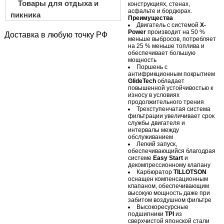
Товары для отдыха и
конструкциях, стенах,
асфальте и бордюрах.
пикника
Преимущества
Двигатель с системой
X-
Power
производит на 50 %
Доставка в любую точку РФ
меньше выбросов, потребляет
на 25 % меньше топлива и
обеспечивает большую
мощность
Поршень с
антифрикционным покрытием
GlideTech
обладает
повышенной устойчивостью к
износу в условиях
продолжительного трения
Трехступенчатая система
фильтрации увеличивает срок
службы двигателя и
интервалы между
обслуживанием
Легкий запуск,
обеспечивающийся благодрая
системе
Easy Start
и
декомпрессионному клапану
Карбюратор
TILLOTSON
оснащен компенсационным
клапаном, обеспечивающим
высокую мощность даже при
забитом воздушном фильтре
Высокоресурсные
подшипники
TPI
из
сверхчистой японской стали