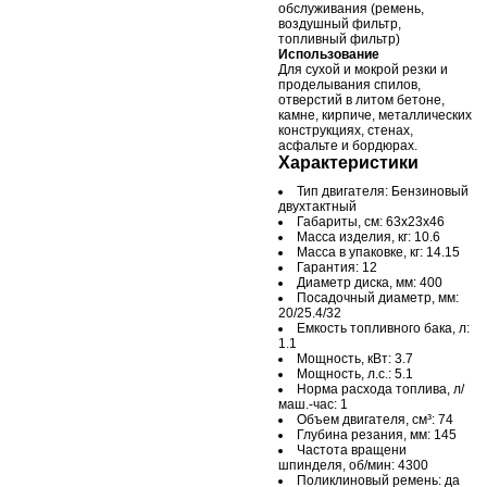
обслуживания (ремень,
воздушный фильтр,
топливный фильтр)
Использование
Для сухой и мокрой резки и
проделывания спилов,
отверстий в литом бетоне,
камне, кирпиче, металлических
конструкциях, стенах,
асфальте и бордюрах.
Характеристики
Тип двигателя: Бензиновый
двухтактный
Габариты, см: 63х23x46
Масса изделия, кг: 10.6
Масса в упаковке, кг: 14.15
Гарантия: 12
Диаметр диска, мм: 400
Посадочный диаметр, мм:
20/25.4/32
Емкость топливного бака, л:
1.1
Мощность, кВт: 3.7
Мощность, л.с.: 5.1
Норма расхода топлива, л/
маш.-час: 1
Объем двигателя, см³: 74
Глубина резания, мм: 145
Частота вращени
шпинделя, об/мин: 4300
Поликлиновый ремень: да