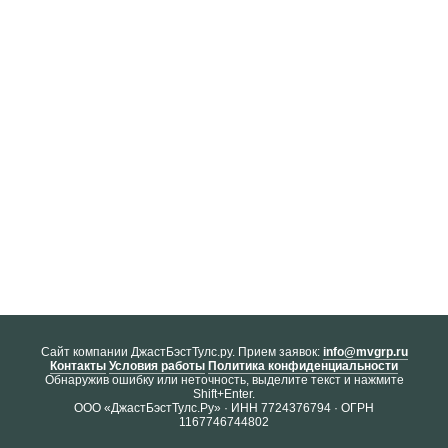
Cайт компании ДжастБэстТулс.ру. Прием заявок:
info@mvgrp.ru
Контакты
Условия работы
Политика конфиденциальности
Обнаружив ошибку или неточность, выделите текст и нажмите
Shift+Enter.
ООО «ДжастБэстТулс.Ру» · ИНН 7724376794 · ОГРН
1167746744802