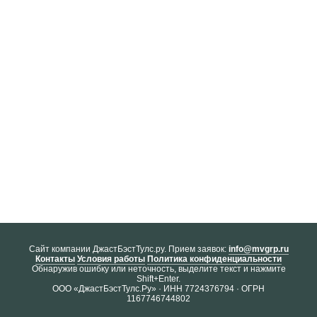
Cайт компании ДжастБэстТулс.ру. Прием заявок:
info@mvgrp.ru
Контакты
Условия работы
Политика конфиденциальности
Обнаружив ошибку или неточность, выделите текст и нажмите
Shift+Enter.
ООО «ДжастБэстТулс.Ру» · ИНН 7724376794 · ОГРН
1167746744802