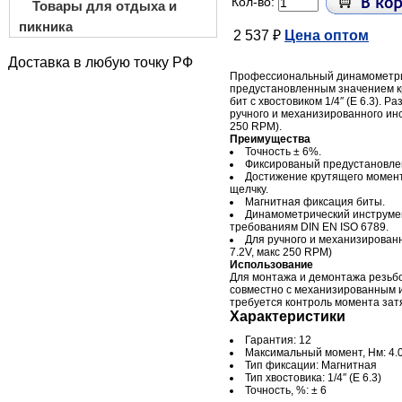
Кол-во:
Товары для отдыха и
пикника
2 537 ₽
Цена оптом
Доставка в любую точку РФ
Профессиональный динамометри
предустановленным значением к
бит с хвостовиком 1/4″ (E 6.3). 
ручного и механизированного инс
250 RPM).
Преимущества
Точность ± 6%.
Фиксированый предустановле
Достижение крутящего момент
щелчку.
Магнитная фиксация биты.
Динамометрический инструмен
требованиям DIN EN ISO 6789.
Для ручного и механизирован
7.2V, макс 250 RPM)
Использование
Для монтажа и демонтажа резьб
совместно с механизированным и
требуется контроль момента зат
Характеристики
Гарантия: 12
Максимальный момент, Нм: 4.
Тип фиксации: Магнитная
Тип хвостовика: 1/4″ (E 6.3)
Точность, %: ± 6