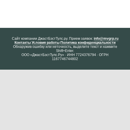
Cайт компании ДжастБэстТулс.ру. Прием заявок:
info@mvgrp.ru
Контакты
Условия работы
Политика конфиденциальности
Обнаружив ошибку или неточность, выделите текст и нажмите
Shift+Enter.
ООО «ДжастБэстТулс.Ру» · ИНН 7724376794 · ОГРН
1167746744802