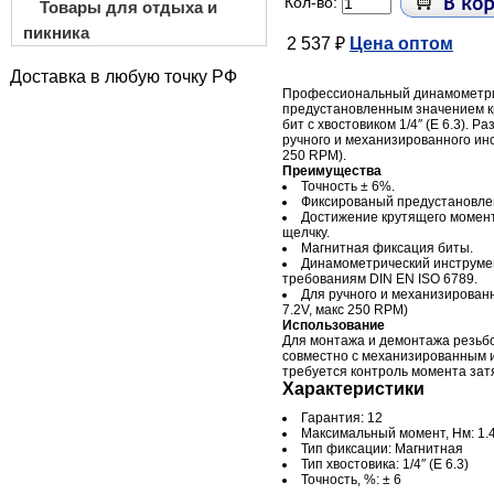
Кол-во:
Товары для отдыха и
пикника
2 537 ₽
Цена оптом
Доставка в любую точку РФ
Профессиональный динамометри
предустановленным значением к
бит с хвостовиком 1/4″ (E 6.3). 
ручного и механизированного инс
250 RPM).
Преимущества
Точность ± 6%.
Фиксированый предустановле
Достижение крутящего момент
щелчку.
Магнитная фиксация биты.
Динамометрический инструмен
требованиям DIN EN ISO 6789.
Для ручного и механизирован
7.2V, макс 250 RPM)
Использование
Для монтажа и демонтажа резьб
совместно с механизированным и
требуется контроль момента зат
Характеристики
Гарантия: 12
Максимальный момент, Нм: 1.
Тип фиксации: Магнитная
Тип хвостовика: 1/4″ (E 6.3)
Точность, %: ± 6