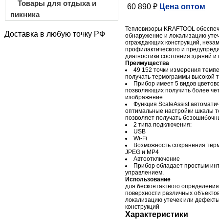
Товары для отдыха и
60 890 ₽
Цена оптом
пикника
Тепловизоры KRAFTOOL обеспеч
Доставка в любую точку РФ
обнаружение и локализацию утеч
ограждающих конструкций, неза
профилактического и предупред
диагностики состояния зданий и
Преимущества
49 152 точки измерения темп
получать термограммы высокой т
Прибор имеет 5 видов цветов
позволяющих получить более чет
изображение.
Функция ScaleAssist автомати
оптимальные настройки шкалы т
позволяет получать безошибочн
2 типа подключения:
USB
Wi-Fi
Возможность сохранения тер
JPEG и MP4
Автоотключение
Прибор обладает простым ин
управлением.
Использование
для бесконтактного определени
поверхности различных объектов
локализацию утечек или дефект
конструкций
Характеристики