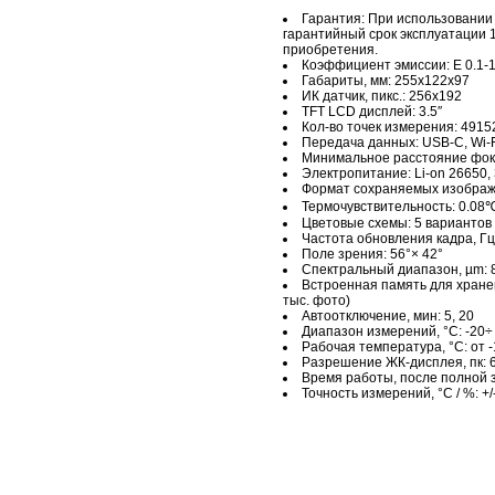
Гарантия: При использовании
гарантийный срок эксплуатации 
приобретения.
Коэффициент эмиссии: Е 0.1-1
Габариты, мм: 255х122х97
ИК датчик, пикс.: 256х192
TFT LCD дисплей: 3.5″
Кол-во точек измерения: 4915
Передача данных: USB-С, Wi-F
Минимальное расстояние фоку
Электропитание: Li-on 26650, 
Формат сохраняемых изображ
Термочувствительность: 0.08
Цветовые схемы: 5 вариантов
Частота обновления кадра, Гц
Поле зрения: 56°× 42°
Спектральный диапазон, µm: 8
Встроенная память для хранен
тыс. фото)
Автоотключение, мин: 5, 20
Диапазон измерений, °C: -20÷
Рабочая температура, °C: от -
Разрешение ЖК-дисплея, пк: 
Время работы, после полной з
Точность измерений, °C / %: +/