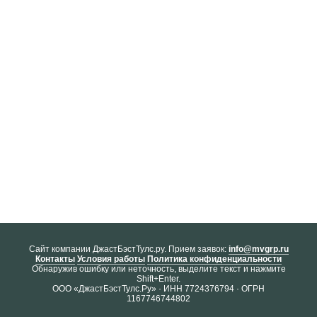
Cайт компании ДжастБэстТулс.ру. Прием заявок:
info@mvgrp.ru
Контакты
Условия работы
Политика конфиденциальности
Обнаружив ошибку или неточность, выделите текст и нажмите
Shift+Enter.
ООО «ДжастБэстТулс.Ру» · ИНН 7724376794 · ОГРН
1167746744802