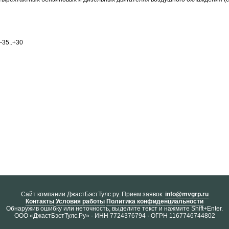
-35..+30
Cайт компании ДжастБэстТулс.ру. Прием заявок:
info@mvgrp.ru
Контакты
Условия работы
Политика конфиденциальности
Обнаружив ошибку или неточность, выделите текст и нажмите Shift+Enter.
ООО «ДжастБэстТулс.Ру» · ИНН 7724376794 · ОГРН 1167746744802