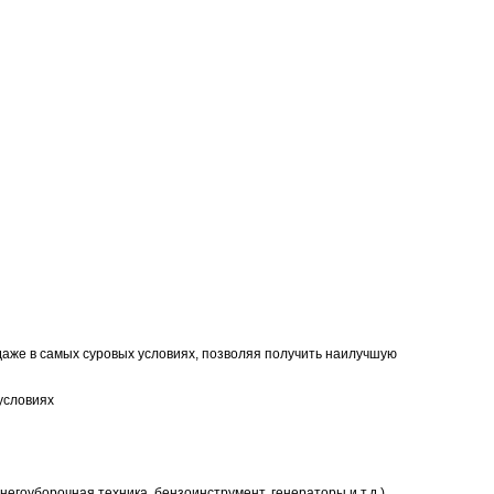
даже в самых суровых условиях, позволяя получить наилучшую
условиях
егоуборочная техника, бензоинструмент, генераторы и т.д.)