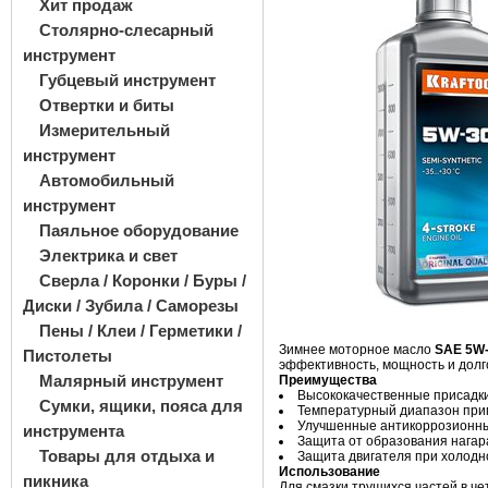
Хит продаж
Столярно-слесарный
инструмент
Губцевый инструмент
Отвертки и биты
Измерительный
инструмент
Автомобильный
инструмент
Паяльное оборудование
Электрика и свет
Сверла / Коронки / Буры /
Диски / Зубила / Саморезы
Пены / Клеи / Герметики /
Зимнее моторное масло
SAE 5W
Пистолеты
эффективность, мощность и долг
Малярный инструмент
Преимущества
Высококачественные присадки
Сумки, ящики, пояса для
Температурный диапазон прим
Улучшенные антикоррозионны
инструмента
Защита от образования нагар
Товары для отдыха и
Защита двигателя при холодн
Использование
пикника
Для смазки трущихся частей в че