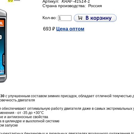
Артикул:
KRAF-41514-1
Страна производства:
Россия
Кол-во:
693 ₽
Цена оптом
-30
с улучшенным составом зимних присадок, обладает отличной текучестью 
овечность двигателя
 обеспечивают оптимальную работу двигателя даже в самых экстремальных 
енения - от -35 до +30°С
е и антиизносные свойства
а в цилиндре и выхлопной системе
ом запуске
тырехтактных бензиновых и дизельных двигателях воздушного охлаждения (сн