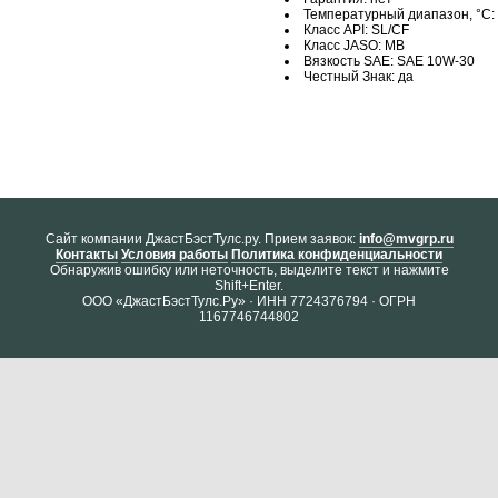
Температурный диапазон, °C: 
Класс API: SL/CF
Класс JASO: MB
Вязкость SAE: SAE 10W-30
Честный Знак: да
Cайт компании ДжастБэстТулс.ру. Прием заявок:
info@mvgrp.ru
Контакты
Условия работы
Политика конфиденциальности
Обнаружив ошибку или неточность, выделите текст и нажмите
Shift+Enter.
ООО «ДжастБэстТулс.Ру» · ИНН 7724376794 · ОГРН
1167746744802