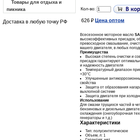
Товары для отдыха и
Кол-во:
пикника
626 ₽
Цена оптом
Доставка в любую точку РФ
Всесезонное моторное масло
SA
высокоэффективных присадок, о
превосходное смазывание, очистк
вашего двигателя, в любых пого
Преимущества
Высокая степень очистки и с
присадок гарантируют оптималь
и надежность двигателя
Температурный диапазон прим
+30°С
Улучшенные антикоррозионны
свойства
Защита от образования нагар
выхлопной системе
Защита двигателя при холодн
Использование
Для смазки трущихся частей в ч
бензиновых и дизельных двигате
охлаждения (снегоуборочная тех
генераторы и т.д.)
Характеристики
Тип: полусинтетическое
Объем, л: 1
Гарантия: нет