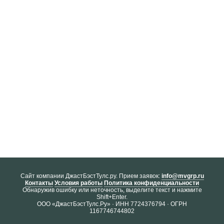
Cайт компании ДжастБэстТулс.ру. Прием заявок:
info@mvgrp.ru
Контакты
Условия работы
Политика конфиденциальности
Обнаружив ошибку или неточность, выделите текст и нажмите
Shift+Enter.
ООО «ДжастБэстТулс.Ру» · ИНН 7724376794 · ОГРН
1167746744802