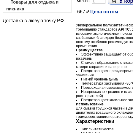
Кол-во:
Товары для отдыха и
пикника
667 ₽
Цена оптом
Доставка в любую точку РФ
Универсальное полусинтетическо
требованию стандартов
API TС,
высокими экологическими показ
свойствами благодаря бездымном
поэтому особенно рекомендуется
применения
Преимущества
Эффективно защищает от обр
ржавчины
Снижает образование отложен
камере сгорания и на поршне
Предотвращает преждевремен
зажигания
Низкий уровень дыма
Температура застывания -30°
Превосходная смешиваемость
Неагрессивно к резине и плас
растворителей)
Предотвращает калильное за
Использование
Для смазки трущихся частей в д
двигателях воздушного охлажден
триммеров, минигенераторов, скут
Характеристики
Тип: синтетическое