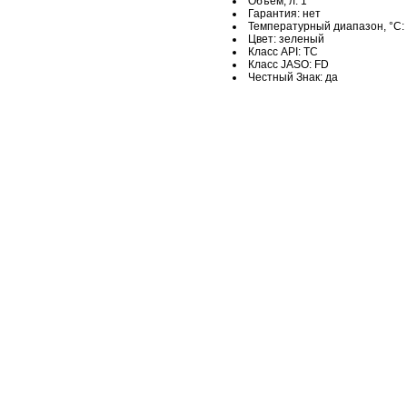
Объем, л: 1
Гарантия: нет
Температурный диапазон, °C: 
Цвет: зеленый
Класс API: TС
Класс JASO: FD
Честный Знак: да