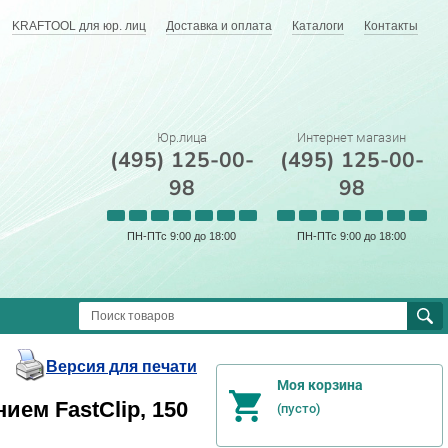
KRAFTOOL для юр. лиц
Доставка и оплата
Каталоги
Контакты
Юр.лица
Интернет магазин
(495) 125-00-
(495) 125-00-
98
98
ПН-ПТс 9:00 до 18:00
ПН-ПТс 9:00 до 18:00
Версия для печати
Моя корзина
ем FastClip, 150
(пусто)