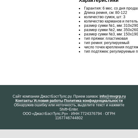
Характеристики
Гарантия: 6 мес. со дня прода
Длина ремня, см: 80-122
количество сумок, шт: 3
количество карманов и петель,
размер сумки №1, мм: 310х29
размер сумки №2, мм: 350х26
размер сумки №3, мм: 150х19
тип пряжки: пластиковая
тип ремня: регулируемый
число точек крепления подтяже
тип подтяжек: регулируемые 
Cайт компании ДжастБэстТулс.ру. Прием заявок:
info@mvgrp.ru
Контакты
Условия работы
Политика конфиденциальности
Обнаружив ошибку или неточность, выделите текст и нажмите
Shift+Enter.
ООО «ДжастБэстТулс.Ру» · ИНН 7724376794 · ОГРН
1167746744802