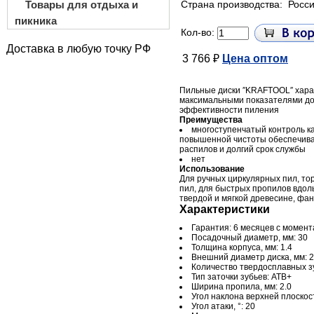
Товары для отдыха и
Страна производства:
Росс
пикника
Кол-во:
Доставка в любую точку РФ
3 766 ₽
Цена оптом
Пильные диски ″KRAFTOOL″ хара
максимальными показателями до
эффективности пиления
Преимущества
многоступенчатый контроль к
повышенной чистоты обеспечива
распилов и долгий срок службы
нет
Использование
Для ручных циркулярных пил, то
пил, для быстрых пропилов вдоль
твердой и мягкой древесине, фа
Характеристики
Гарантия: 6 месяцев с момен
Посадочный диаметр, мм: 30
Толщина корпуса, мм: 1.4
Внешний диаметр диска, мм: 
Количество твердосплавных зу
Тип заточки зубьев: ATB+
Ширина пропила, мм: 2.0
Угол наклона верхней плоскост
Угол атаки, °: 20