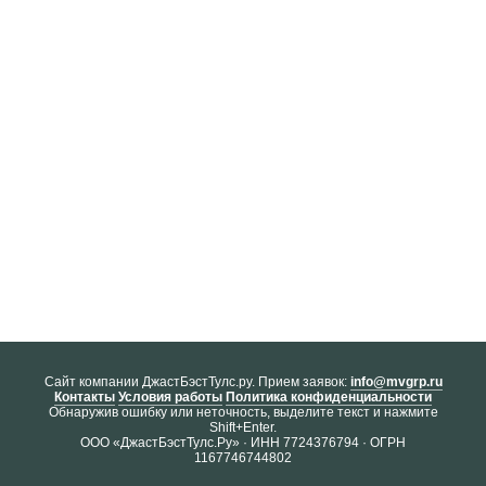
Cайт компании ДжастБэстТулс.ру. Прием заявок:
info@mvgrp.ru
Контакты
Условия работы
Политика конфиденциальности
Обнаружив ошибку или неточность, выделите текст и нажмите
Shift+Enter.
ООО «ДжастБэстТулс.Ру» · ИНН 7724376794 · ОГРН
1167746744802