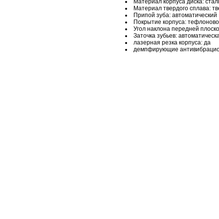
Материал корпуса диска: стал
Материал твердого сплава: т
Припой зуба: автоматический
Покрытие корпуса: тефлонов
Угол наклона передней плоскос
Заточка зубьев: автоматическ
лазерная резка корпуса: да
демпфирующие антивибрацио