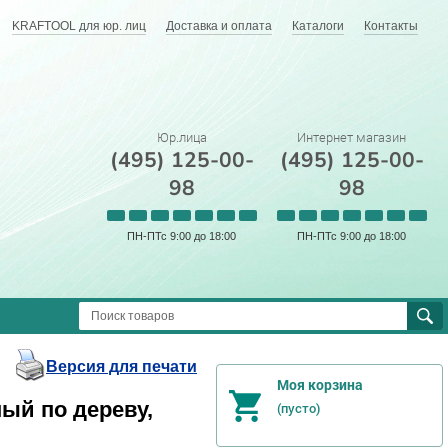
KRAFTOOL для юр. лиц
Доставка и оплата
Каталоги
Контакты
Юр.лица
Интернет магазин
(495) 125-00-
(495) 125-00-
98
98
ПН-ПТс 9:00 до 18:00
ПН-ПТс 9:00 до 18:00
Версия для печати
Моя корзина
ный по дереву,
(пусто)