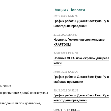
Акции / Новости
28.12.2023 14:44:38
График работы ДжастБэстТулс.Ру в
новогодние праздники
17.11.2023 11:43:57
Новинка: Герметики силиконовые
KRAFTOOL!
14.07.2023 15:54:52
Новинка OLFA: нож-скребок для реза
кожи
28.04.2023 12:31:26
График работы ДжастБэстТулс.Ру в
майские праздники
пиления
30.12.2022 08:35:23
х распилов и долгий срок службы
График работы ДжастБэстТулс.Ру в
новогодние праздники
твердой и мягкой древесине,
СМОТРЕТЬ ВСЕ...