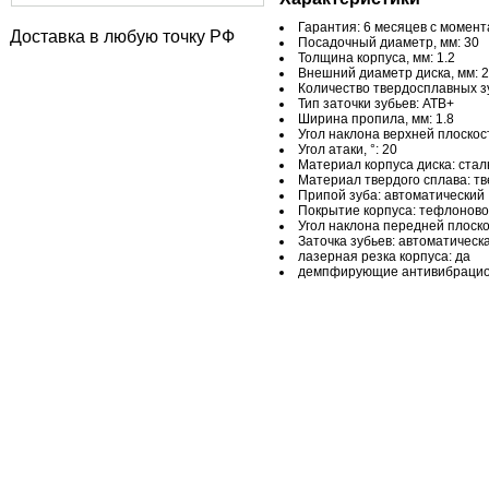
Гарантия: 6 месяцев с момен
Доставка в любую точку РФ
Посадочный диаметр, мм: 30
Толщина корпуса, мм: 1.2
Внешний диаметр диска, мм: 
Количество твердосплавных зу
Тип заточки зубьев: ATB+
Ширина пропила, мм: 1.8
Угол наклона верхней плоскост
Угол атаки, °: 20
Материал корпуса диска: стал
Материал твердого сплава: т
Припой зуба: автоматический
Покрытие корпуса: тефлонов
Угол наклона передней плоскос
Заточка зубьев: автоматическ
лазерная резка корпуса: да
демпфирующие антивибрацио