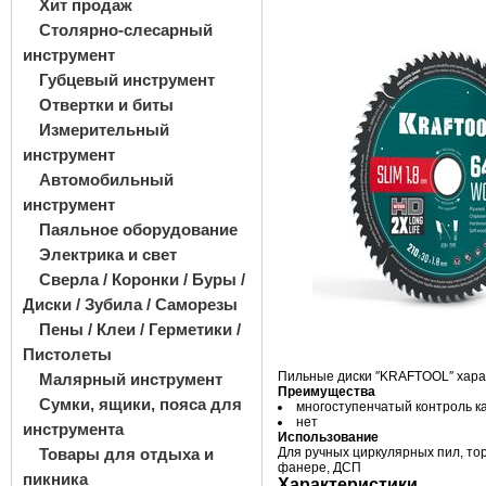
Хит продаж
Столярно-слесарный
инструмент
Губцевый инструмент
Отвертки и биты
Измерительный
инструмент
Автомобильный
инструмент
Паяльное оборудование
Электрика и свет
Сверла / Коронки / Буры /
Диски / Зубила / Саморезы
Пены / Клеи / Герметики /
Пистолеты
Пильные диски ″KRAFTOOL″ хара
Малярный инструмент
Преимущества
Сумки, ящики, пояса для
многоступенчатый контроль к
нет
инструмента
Использование
Товары для отдыха и
Для ручных циркулярных пил, тор
фанере, ДСП
пикника
Характеристики