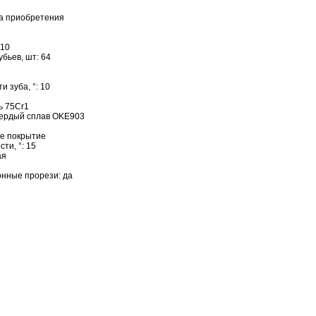
та приобретения
210
бьев, шт: 64
и зуба, °: 10
ь 75Cr1
вердый сплав OKE903
ое покрытие
ти, °: 15
ая
нные прорези: да