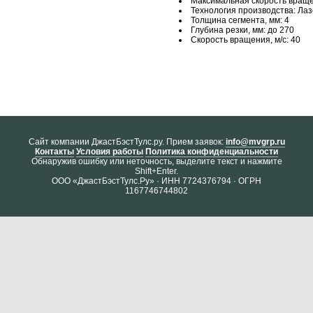
Максимальная скорость враще
Технология производства: Лаз
Толщина сегмента, мм: 4
Глубина резки, мм: до 270
Скорость вращения, м/с: 40
Cайт компании ДжастБэстТулс.ру. Прием заявок:
info@mvgrp.ru
Контакты
Условия работы
Политика конфиденциальности
Обнаружив ошибку или неточность, выделите текст и нажмите
Shift+Enter.
ООО «ДжастБэстТулс.Ру» · ИНН 7724376794 · ОГРН
1167746744802