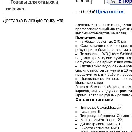
Кол-во:
Товары для отдыха и
пикника
16 679 ₽
Цена оптом
Доставка в любую точку РФ
Алмазные отрезные кольца Krafto
профессиональный инструмент,
высоким стандартам качества.
Преимущества
Глубокая резка - до 270 мм
Самозатачивающиеся сегменты
режут при любом направлении в
Технология LWB (Laser Welded
надежную работу инструмента д
нагрузках и без применения охл
Оптимально подобранные ком
связки с высотой сегмента в 10 
продолжительный рабочий ресур
Приводной ролик поставляетс
Использование
Резка любых типов бетона, в том
кирпича, камня и других строите
Применяется на ручных резчиках
Характеристики
Тип реза: Сухой/Мокрый
Гарантия: 6
Тип режущей кромки: Сегмент
Кол-во сегментов, шт: 22
Диаметр диска, мм: 370
Высота сегмента, мм: 10