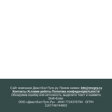
Cайт компании ДжастБэстТулс.ру. Прием заявок:
info@mvgrp.ru
Контакты
Условия работы
Политика конфиденциальности
Обнаружив ошибку или неточность, выделите текст и нажмите
Shift+Enter.
ООО «ДжастБэстТулс.Ру» · ИНН 7724376794 · ОГРН
1167746744802