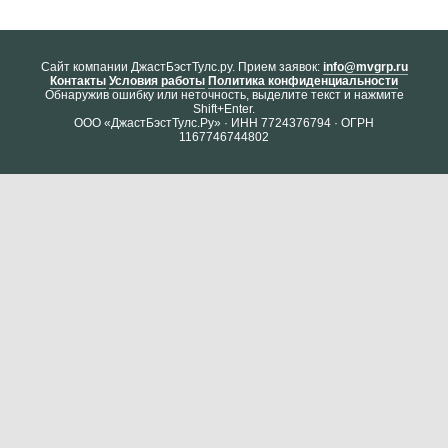
Cайт компании ДжастБэстТулс.ру. Прием заявок:
info@mvgrp.ru
Контакты
Условия работы
Политика конфиденциальности
Обнаружив ошибку или неточность, выделите текст и нажмите
Shift+Enter.
ООО «ДжастБэстТулс.Ру» · ИНН 7724376794 · ОГРН
1167746744802