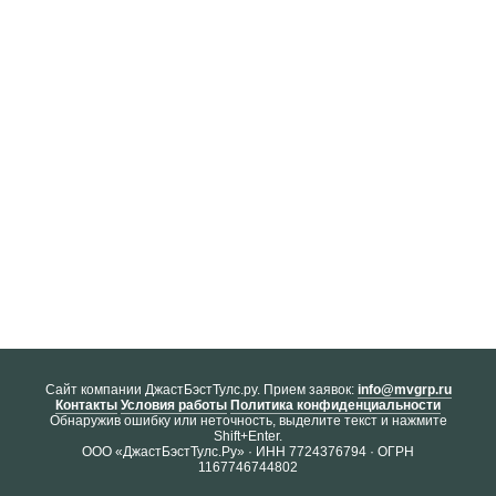
Cайт компании ДжастБэстТулс.ру. Прием заявок:
info@mvgrp.ru
Контакты
Условия работы
Политика конфиденциальности
Обнаружив ошибку или неточность, выделите текст и нажмите
Shift+Enter.
ООО «ДжастБэстТулс.Ру» · ИНН 7724376794 · ОГРН
1167746744802