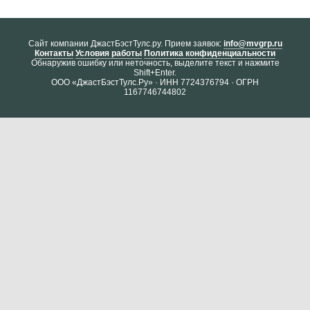
Cайт компании ДжастБэстТулс.ру. Прием заявок:
info@mvgrp.ru
Контакты
Условия работы
Политика конфиденциальности
Обнаружив ошибку или неточность, выделите текст и нажмите
Shift+Enter.
ООО «ДжастБэстТулс.Ру» · ИНН 7724376794 · ОГРН
1167746744802