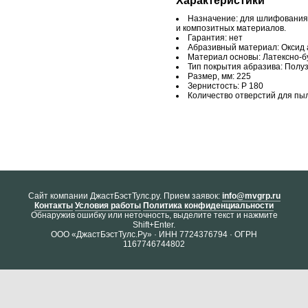
Характеристики
Назначение: для шлифования 
и композитных материалов.
Гарантия: нет
Абразивный материал: Оксид
Материал основы: Латексно-
Тип покрытия абразива: Полу
Размер, мм: 225
Зернистость: Р 180
Количество отверстий для пыл
Cайт компании ДжастБэстТулс.ру. Прием заявок:
info@mvgrp.ru
Контакты
Условия работы
Политика конфиденциальности
Обнаружив ошибку или неточность, выделите текст и нажмите
Shift+Enter.
ООО «ДжастБэстТулс.Ру» · ИНН 7724376794 · ОГРН
1167746744802