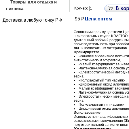
Товары для отдыха и
Кол-во:
пикника
95 ₽
Цена оптом
Доставка в любую точку РФ
Основными преимуществами Ци
шлифовальных кругов KRAFTOOL
длительный рабочий ресурс и вы
производительность при обработ
ЛКП и композитных материалов.
Преимущества
-Рабочее абразивное покрыти
антистатическим эффектом,
-Малый коэффициент забиваем
-Латексно-бумажная основа ус
-Электростатический метод н
зерна,
-Полузакрытый тип насыпки,
-Циркониевый оксид алюмини
Малый коэффициент забиваем
Латексно-бумажная основа ус
Электростатический метод на
зерна
Полузакрытый тип насыпки
Циркониевый оксид алюминия
Использование
Используется на шлифовальных
возможностью пылеудаления (Ж
подготовительной зачистки шпатл