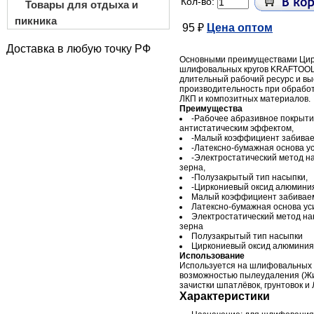
Кол-во:
Товары для отдыха и
пикника
95 ₽
Цена оптом
Доставка в любую точку РФ
Основными преимуществами Ци
шлифовальных кругов KRAFTOOL
длительный рабочий ресурс и вы
производительность при обработ
ЛКП и композитных материалов.
Преимущества
-Рабочее абразивное покрыти
антистатическим эффектом,
-Малый коэффициент забиваем
-Латексно-бумажная основа ус
-Электростатический метод н
зерна,
-Полузакрытый тип насыпки,
-Циркониевый оксид алюмини
Малый коэффициент забиваем
Латексно-бумажная основа ус
Электростатический метод на
зерна
Полузакрытый тип насыпки
Циркониевый оксид алюминия
Использование
Используется на шлифовальных
возможностью пылеудаления (Жи
зачистки шпатлёвок, грунтовок и
Характеристики