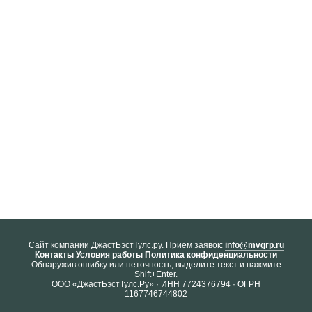
Cайт компании ДжастБэстТулс.ру. Прием заявок:
info@mvgrp.ru
Контакты
Условия работы
Политика конфиденциальности
Обнаружив ошибку или неточность, выделите текст и нажмите
Shift+Enter.
ООО «ДжастБэстТулс.Ру» · ИНН 7724376794 · ОГРН
1167746744802