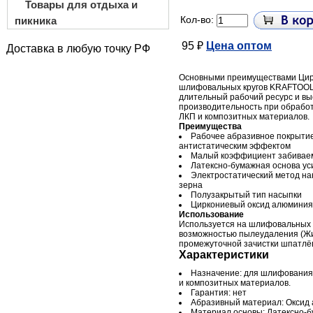
Товары для отдыха и
Кол-во:
пикника
95 ₽
Цена оптом
Доставка в любую точку РФ
Основными преимуществами Ци
шлифовальных кругов KRAFTOOL
длительный рабочий ресурс и вы
производительность при обработ
ЛКП и композитных материалов.
Преимущества
Рабочее абразивное покрыти
антистатическим эффектом
Малый коэффициент забиваем
Латексно-бумажная основа ус
Электростатический метод на
зерна
Полузакрытый тип насыпки
Циркониевый оксид алюминия
Использование
Используется на шлифовальных
возможностью пылеудаления (Ж
промежуточной зачистки шпатлёв
Характеристики
Назначение: для шлифования 
и композитных материалов.
Гарантия: нет
Абразивный материал: Оксид
Материал основы: Латексно-