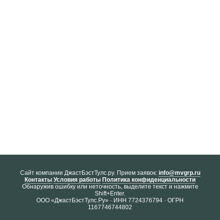
Cайт компании ДжастБэстТулс.ру. Прием заявок:
info@mvgrp.ru
Контакты
Условия работы
Политика конфиденциальности
Обнаружив ошибку или неточность, выделите текст и нажмите
Shift+Enter.
ООО «ДжастБэстТулс.Ру» · ИНН 7724376794 · ОГРН
1167746744802