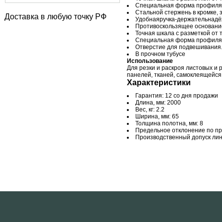
Специальная форма профиля д
Стальной стержень в кромке, 
Доставка в любую точку РФ
Удобнаяручка-держательнадёж
Противоскользящее основани
Точная шкала с разметкой от 
Специальная форма профиля д
Отверстие для подвешивания
В прочном тубусе
Использование
Для резки и раскроя листовых и
панелей, тканей, самоклеящейся 
Характеристики
Гарантия: 12 со дня продажи
Длина, мм: 2000
Вес, кг: 2.2
Ширина, мм: 65
Толщина полотна, мм: 8
Предельное отклонение по пря
Производственный допуск лине