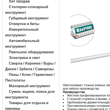
Хит продаж
Столярно-слесарный
инструмент
Губцевый инструмент
Отвертки и биты
Измерительный
инструмент
Автомобильный
инструмент
Паяльное оборудование
Электрика и свет
Сверла / Коронки / Буры /
Диски / Зубила / Саморезы
Пены / Клеи / Герметики /
Пистолеты
Обеспечивает точные ровные лин
Малярный инструмент
для любого производства.
Сумки, ящики, пояса для
Преимущества
Жёсткое профилированное по
инструмента
Стальной стержень в кромке, з
Товары для отдыха и
Удобнаяручка держательнадёж
Противоскользящее основани
пикника
Точная шкала с разметкой от 