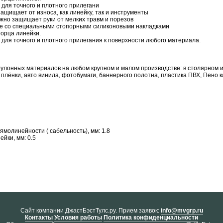
ля точного и плотного прилегани
защищает от износа, как линейку, так и инструменты
но защищает руки от мелких травм и порезов
е со специальными стопорными силиконовыми накладками
торца линейки.
ля точного и плотного прилегания к поверхности любого материала.
.
 рулонных материалов на любом крупном и малом производстве: в столярном 
плёнки, авто винила, фотобумаги, баннерного полотна, пластика ПВХ, Пено 
молинейности ( сабельность), мм: 1.8
йки, мм: 0.5
Cайт компании ДжастБэстТулс.ру. Прием заявок:
info@mvgrp.ru
Контакты
Условия работы
Политика конфиденциальности