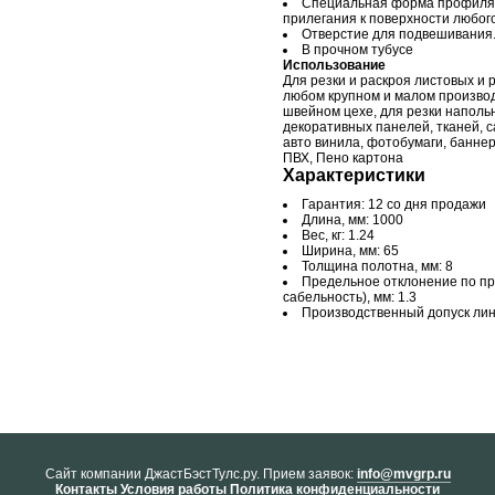
Специальная форма профиля д
прилегания к поверхности любог
Отверстие для подвешивания
В прочном тубусе
Использование
Для резки и раскроя листовых и
любом крупном и малом производ
швейном цехе, для резки наполь
декоративных панелей, тканей, 
авто винила, фотобумаги, баннер
ПВХ, Пено картона
Характеристики
Гарантия: 12 со дня продажи
Длина, мм: 1000
Вес, кг: 1.24
Ширина, мм: 65
Толщина полотна, мм: 8
Предельное отклонение по пр
сабельность), мм: 1.3
Производственный допуск лине
Cайт компании ДжастБэстТулс.ру. Прием заявок:
info@mvgrp.ru
Контакты
Условия работы
Политика конфиденциальности