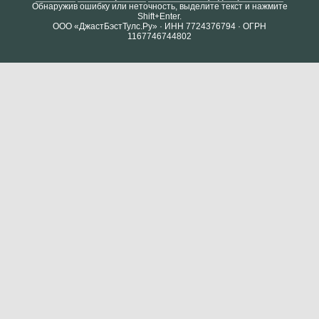
Обнаружив ошибку или неточность, выделите текст и нажмите
Shift+Enter.
ООО «ДжастБэстТулс.Ру» · ИНН 7724376794 · ОГРН
1167746744802