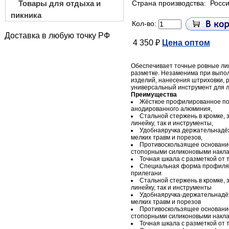
Товары для отдыха и
Страна производства:
Росс
пикника
Кол-во:
Доставка в любую точку РФ
4 350 ₽
Цена оптом
Обеспечивает точные ровные лин
разметке. Незаменима при выпол
изделий, нанесения штриховки, р
универсальный инструмент для л
Преимущества
Жёсткое профилированное по
анодированного алюминия,
Стальной стержень в кромке, 
линейку, так и инструменты,
Удобнаяручка держательнадё
мелких травм и порезов,
Противоскользящее основани
стопорными силиконовыми накла
Точная шкала с разметкой от 
Специальная форма профиля д
прилегани
Стальной стержень в кромке, 
линейку, так и инструменты
Удобнаяручка-держательнадё
мелких травм и порезов
Противоскользящее основани
стопорными силиконовыми накл
Точная шкала с разметкой от 