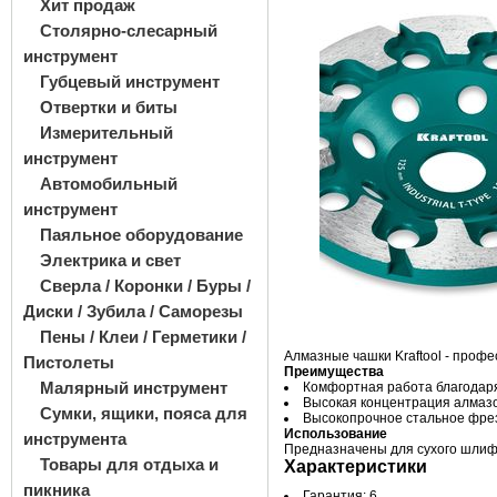
Хит продаж
Столярно-слесарный
инструмент
Губцевый инструмент
Отвертки и биты
Измерительный
инструмент
Автомобильный
инструмент
Паяльное оборудование
Электрика и свет
Сверла / Коронки / Буры /
Диски / Зубила / Саморезы
Пены / Клеи / Герметики /
Алмазные чашки Kraftool - проф
Пистолеты
Преимущества
Малярный инструмент
Комфортная работа благодар
Высокая концентрация алмаз
Сумки, ящики, пояса для
Высокопрочное стальное фрез
Использование
инструмента
Предназначены для сухого шлифо
Товары для отдыха и
Характеристики
пикника
Гарантия: 6