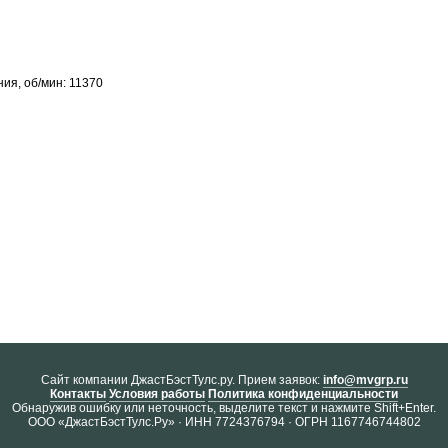
ия, об/мин: 11370
Cайт компании ДжастБэстТулс.ру. Прием заявок:
info@mvgrp.ru
Контакты
Условия работы
Политика конфиденциальности
Обнаружив ошибку или неточность, выделите текст и нажмите Shift+Enter.
ООО «ДжастБэстТулс.Ру» · ИНН 7724376794 · ОГРН 1167746744802